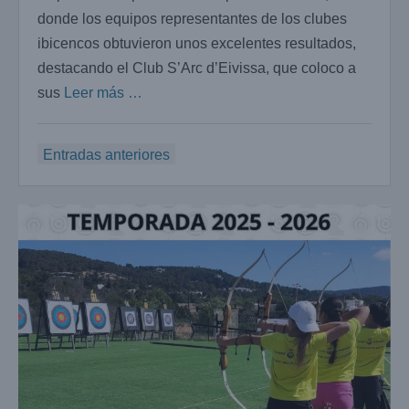
donde los equipos representantes de los clubes
ibicencos obtuvieron unos excelentes resultados,
destacando el Club S’Arc d’Eivissa, que coloco a
sus
Leer más …
Navegación
Entradas anteriores
de
entradas