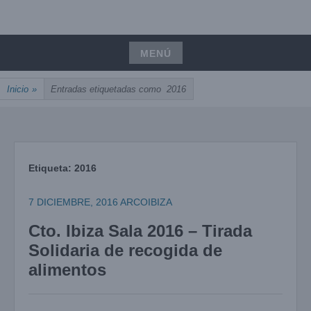
Saltar
UNIÓN, PASIÓN, PRECISIÓN
al
ARCOIBIZA
contenido
MENÚ
Saltar
Inicio
»
Entradas etiquetadas como
2016
al
contenido
Etiqueta:
2016
7 DICIEMBRE, 2016
ARCOIBIZA
Cto. Ibiza Sala 2016 – Tirada
Solidaria de recogida de
alimentos