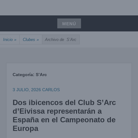
Saltar
UNIÓN, PASIÓN, PRECISIÓN
al
ARCOIBIZA
contenido
MENÚ
Saltar
Inicio
»
Clubes
»
Archivo de
S’Arc
al
contenido
Categoría:
S’Arc
3 JULIO, 2026
CARLOS
Dos ibicencos del Club S’Arc
d’Eivissa representarán a
España en el Campeonato de
Europa