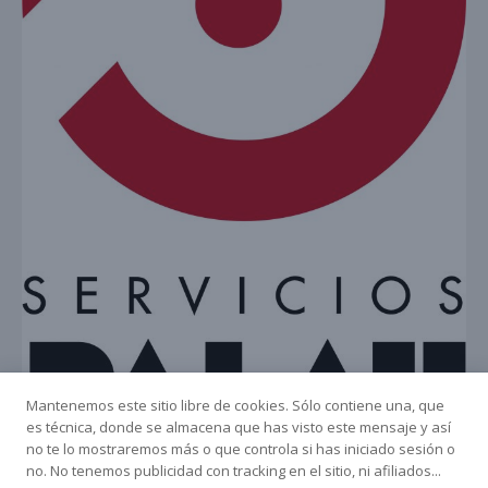
Mantenemos este sitio libre de cookies. Sólo contiene una, que
es técnica, donde se almacena que has visto este mensaje y así
no te lo mostraremos más o que controla si has iniciado sesión o
no. No tenemos publicidad con tracking en el sitio, ni afiliados...