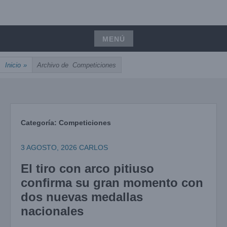
Saltar
UNIÓN, PASIÓN, PRECISIÓN
al
ARCOIBIZA
contenido
MENÚ
Saltar
Inicio
»
Archivo de
Competiciones
al
contenido
Categoría:
Competiciones
3 AGOSTO, 2026
CARLOS
El tiro con arco pitiuso
confirma su gran momento con
dos nuevas medallas
nacionales