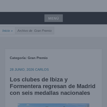
Saltar
UNIÓN, PASIÓN, PRECISIÓN
al
ARCOIBIZA
contenido
MENÚ
Saltar
Inicio
»
Archivo de
Gran Premio
al
contenido
Categoría:
Gran Premio
28 JUNIO, 2026
CARLOS
Los clubes de Ibiza y
Formentera regresan de Madrid
con seis medallas nacionales