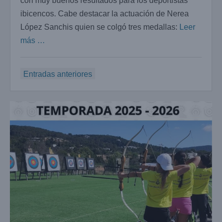
con muy buenos resultados para los deportistas
ibicencos. Cabe destacar la actuación de Nerea
López Sanchis quien se colgó tres medallas:
Leer
más …
Navegación
Entradas anteriores
de
entradas