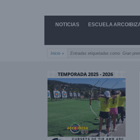
Saltar
UNIÓN, PASIÓN, PRECISIÓN
al
ARCOIBIZA
Saltar
contenido
NOTICIAS
ESCUELA ARCOIBIZ
al
contenido
Inicio
»
Entradas etiquetadas como
Gran pre