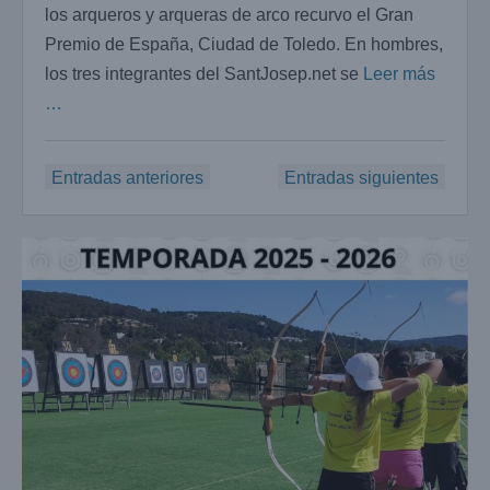
los arqueros y arqueras de arco recurvo el Gran
Premio de España, Ciudad de Toledo. En hombres,
los tres integrantes del SantJosep.net se
Leer más
…
Navegación
Entradas anteriores
Entradas siguientes
de
entradas