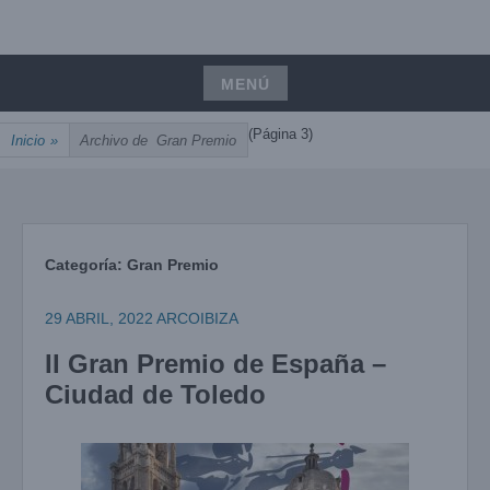
Saltar
UNIÓN, PASIÓN, PRECISIÓN
al
ARCOIBIZA
contenido
MENÚ
Saltar
(Página 3)
Inicio
»
Archivo de
Gran Premio
al
contenido
Categoría:
Gran Premio
29 ABRIL, 2022
ARCOIBIZA
II Gran Premio de España –
Ciudad de Toledo