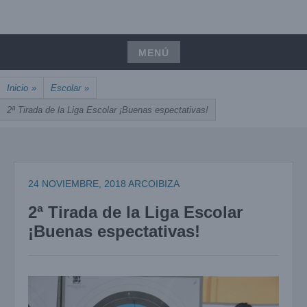
Saltar
UNIÓN, PASIÓN, PRECISIÓN
al
ARCOIBIZA
contenido
MENÚ
Saltar
Inicio
»
Escolar
»
al
contenido
2ª Tirada de la Liga Escolar ¡Buenas espectativas!
24 NOVIEMBRE, 2018
ARCOIBIZA
2ª Tirada de la Liga Escolar
¡Buenas espectativas!