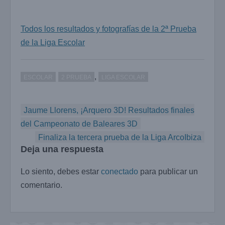
Todos los resultados y fotografías de la 2ª Prueba
de la Liga Escolar
,
ESCOLAR
2 PRUEBA
LIGA ESCOLAR
Navegación
Jaume Llorens, ¡Arquero 3D! Resultados finales
de
del Campeonato de Baleares 3D
entradas
Finaliza la tercera prueba de la Liga ArcoIbiza
Deja una respuesta
Lo siento, debes estar
conectado
para publicar un
comentario.