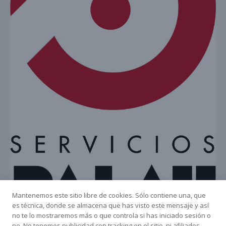
Mantenemos este sitio libre de cookies. Sólo contiene una, que
es técnica, donde se almacena que has visto este mensaje y así
no te lo mostraremos más o que controla si has iniciado sesión o
no. No tenemos publicidad con tracking en el sitio, ni afiliados...