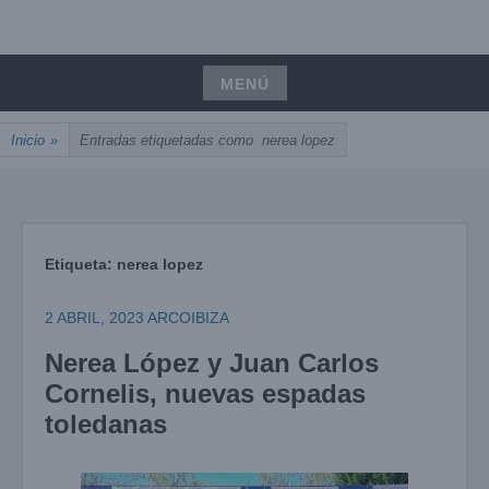
Saltar
UNIÓN, PASIÓN, PRECISIÓN
al
ARCOIBIZA
contenido
MENÚ
Saltar
Inicio
»
Entradas etiquetadas como
nerea lopez
al
contenido
Etiqueta:
nerea lopez
2 ABRIL, 2023
ARCOIBIZA
Nerea López y Juan Carlos
Cornelis, nuevas espadas
toledanas