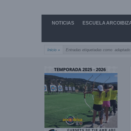
Saltar
UNIÓN, PASIÓN, PRECISIÓN
al
ARCOIBIZA
Saltar
contenido
NOTICIAS
ESCUELA ARCOIBIZ
al
contenido
Inicio
»
Entradas etiquetadas como
adaptado