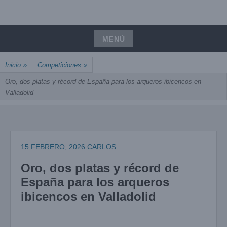
Saltar
UNIÓN, PASIÓN, PRECISIÓN
al
ARCOIBIZA
contenido
MENÚ
Saltar
Inicio
»
Competiciones
»
al
contenido
Oro, dos platas y récord de España para los arqueros ibicencos en
Valladolid
15 FEBRERO, 2026
CARLOS
Oro, dos platas y récord de
España para los arqueros
ibicencos en Valladolid