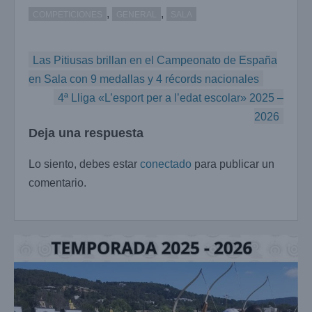
,
,
COMPETICIONES
GENERAL
SALA
Navegación
Las Pitiusas brillan en el Campeonato de España
de
en Sala con 9 medallas y 4 récords nacionales
entradas
4ª Lliga «L’esport per a l’edat escolar» 2025 –
2026
Deja una respuesta
Lo siento, debes estar
conectado
para publicar un
comentario.