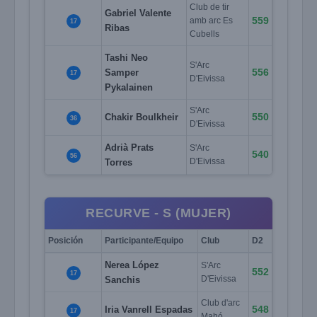
Club de tir
Gabriel Valente
559
amb arc Es
17
Ribas
Cubells
Tashi Neo
S'Arc
556
Samper
17
D'Eivissa
Pykalainen
S'Arc
550
Chakir Boulkheir
36
D'Eivissa
Adrià Prats
S'Arc
540
56
Torres
D'Eivissa
RECURVE - S (MUJER)
Posición
Participante/Equipo
Club
D2
Nerea López
S'Arc
552
17
Sanchis
D'Eivissa
Club d'arc
548
Iria Vanrell Espadas
17
Mahó