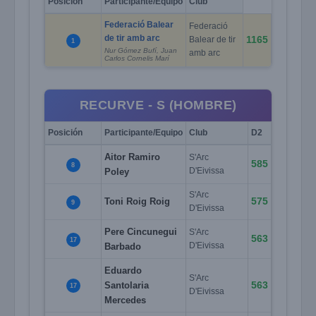
Posición
Participante/Equipo
Club
Federació Balear
Federació
de tir amb arc
1165
Balear de tir
1
Nur Gómez Bufí, Juan
amb arc
Carlos Cornelis Marí
RECURVE - S (HOMBRE)
Posición
Participante/Equipo
Club
D2
Aitor Ramiro
S'Arc
585
8
Poley
D'Eivissa
S'Arc
575
Toni Roig Roig
9
D'Eivissa
Pere Cincunegui
S'Arc
563
17
Barbado
D'Eivissa
Eduardo
S'Arc
563
Santolaria
17
D'Eivissa
Mercedes