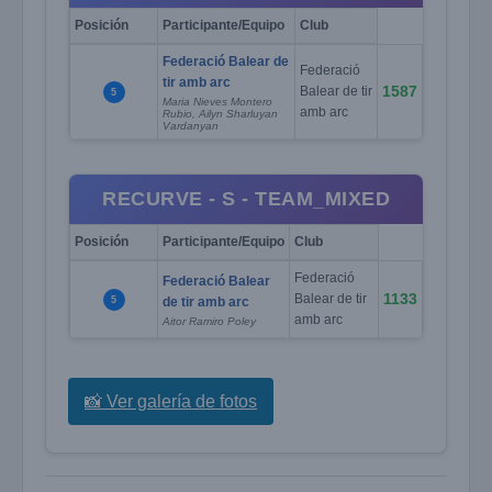
Posición
Participante/Equipo
Club
Federació Balear de
Federació
tir amb arc
1587
Balear de tir
5
Maria Nieves Montero
amb arc
Rubio, Ailyn Sharluyan
Vardanyan
RECURVE - S - TEAM_MIXED
Posición
Participante/Equipo
Club
Federació
Federació Balear
1133
Balear de tir
5
de tir amb arc
amb arc
Aitor Ramiro Poley
📸 Ver galería de fotos