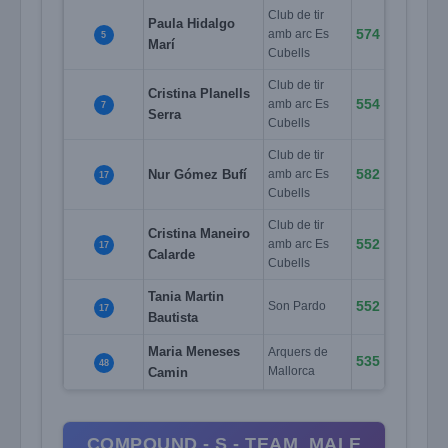
Club de tir
Paula Hidalgo
574
amb arc Es
5
Marí
Cubells
Club de tir
Cristina Planells
554
amb arc Es
7
Serra
Cubells
Club de tir
582
Nur Gómez Bufí
amb arc Es
17
Cubells
Club de tir
Cristina Maneiro
552
amb arc Es
17
Calarde
Cubells
Tania Martin
552
Son Pardo
17
Bautista
Maria Meneses
Arquers de
535
48
Camin
Mallorca
COMPOUND - S - TEAM_MALE