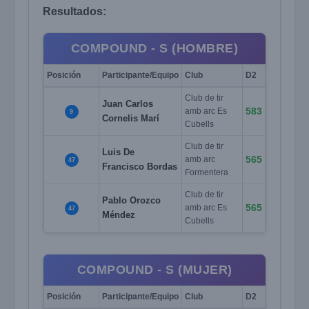
Resultados:
COMPOUND - S (HOMBRE)
Posición
Participante/Equipo
Club
D2
Club de tir
Juan Carlos
583
amb arc Es
9
Cornelis Marí
Cubells
Club de tir
Luis De
565
amb arc
47
Francisco Bordas
Formentera
Club de tir
Pablo Orozco
565
amb arc Es
47
Méndez
Cubells
COMPOUND - S (MUJER)
Posición
Participante/Equipo
Club
D2