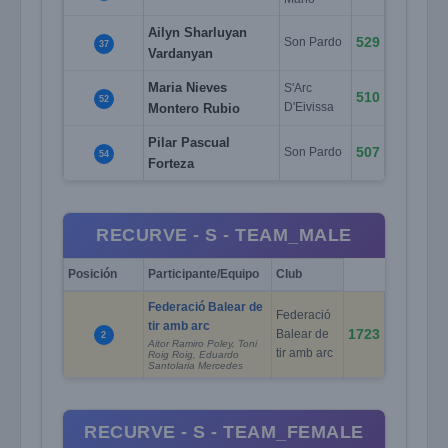
Ailyn Sharluyan
529
Son Pardo
37
Vardanyan
Maria Nieves
S'Arc
510
52
Montero Rubio
D'Eivissa
Pilar Pascual
507
Son Pardo
54
Forteza
RECURVE - S - TEAM_MALE
Posición
Participante/Equipo
Club
Federació Balear de
Federació
tir amb arc
1723
Balear de
2
Aitor Ramiro Poley, Toni
tir amb arc
Roig Roig, Eduardo
Santolaria Mercedes
RECURVE - S - TEAM_FEMALE