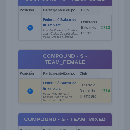
Posición
Participante/Equipo
Club
Federació Balear de
Federació
tir amb arc
1713
Balear de
9
Luis De Francisco Bordas,
tir amb arc
Juan Carlos Cornelis Marí,
Pablo Orozco Méndez
COMPOUND - S -
TEAM_FEMALE
Posición
Participante/Equipo
Club
Federació Balear de
Federació
tir amb arc
1710
Balear de
2
Paula Hidalgo Marí,
tir amb arc
Cristina Planells Serra,
Nur Gómez Bufí
COMPOUND - S - TEAM_MIXED