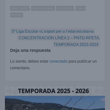
,
,
AIRE LIBRE
GRAN PREMIO
CACERES
GRAN
PREMIO
Navegación
5ª Liga Escolar «L’esport per a l’edat escolar»a
de
CONCENTRACIÓN LÍNEA 2 – PNTD-RFETA,
entradas
TEMPORADA 2023-2024
Deja una respuesta
Lo siento, debes estar
conectado
para publicar un
comentario.