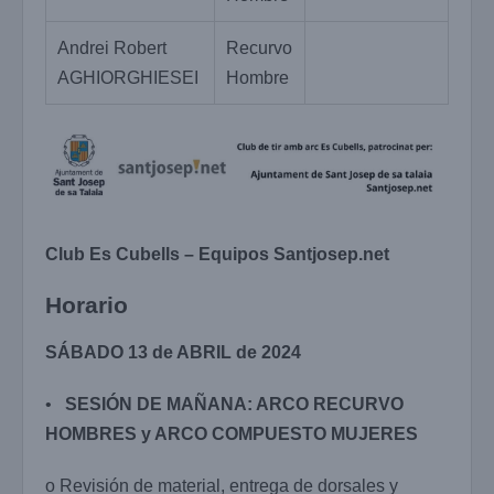
Andrei Robert
Recurvo
AGHIORGHIESEI
Hombre
Club Es Cubells – Equipos Santjosep.net
Horario
S
Á
B
A
D
O 13 de ABRIL de 2024
•
SES
IÓ
N DE MAÑANA: ARCO RECURVO
HOMBRES y ARCO COMPUESTO MUJERES
o Revisión de material, entrega de dorsales y