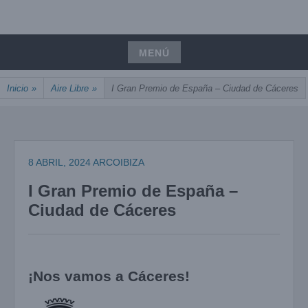
Saltar
UNIÓN, PASIÓN, PRECISIÓN
al
ARCOIBIZA
contenido
MENÚ
Saltar
Inicio
»
Aire Libre
»
I Gran Premio de España – Ciudad de Cáceres
al
contenido
8 ABRIL, 2024
ARCOIBIZA
I Gran Premio de España –
Ciudad de Cáceres
¡Nos vamos a Cáceres!