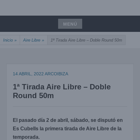
Saltar
UNIÓN, PASIÓN, PRECISIÓN
al
ARCOIBIZA
contenido
MENÚ
Saltar
Inicio
»
Aire Libre
»
1ª Tirada Aire Libre – Doble Round 50m
al
contenido
14 ABRIL, 2022
ARCOIBIZA
1ª Tirada Aire Libre – Doble
Round 50m
El pasado día 2 de abril, sábado, se disputó en
Es Cubells la primera tirada de Aire Libre de la
temporada.