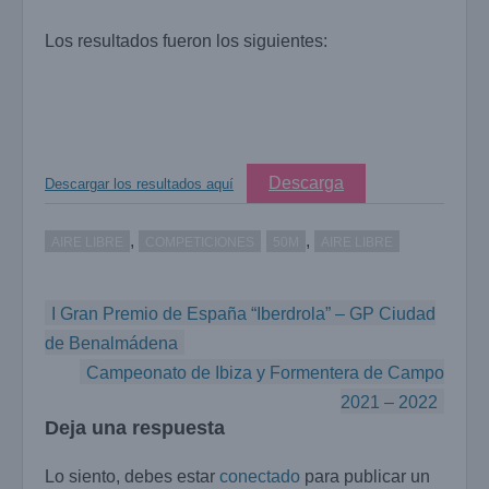
Los resultados fueron los siguientes:
Descarga
Descargar los resultados aquí
,
,
AIRE LIBRE
COMPETICIONES
50M
AIRE LIBRE
Navegación
I Gran Premio de España “Iberdrola” – GP Ciudad
de
de Benalmádena
entradas
Campeonato de Ibiza y Formentera de Campo
2021 – 2022
Deja una respuesta
Lo siento, debes estar
conectado
para publicar un