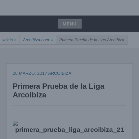
Saltar
UNIÓN, PASIÓN, PRECISIÓN
al
ARCOIBIZA
contenido
MENÚ
Saltar
Inicio
»
ArcoIbiza.com
»
Primera Prueba de la Liga ArcoIbiza
al
contenido
26 MARZO, 2017
ARCOIBIZA
Primera Prueba de la Liga
ArcoIbiza