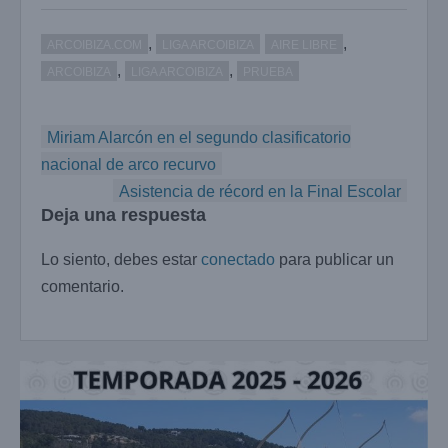
,
,
ARCOIBIZA.COM
LIGA ARCOIBIZA
AIRE LIBRE
,
,
ARCOIBIZA
LIGA ARCOIBIZA
PRUEBA
Navegación
Miriam Alarcón en el segundo clasificatorio
de
nacional de arco recurvo
entradas
Asistencia de récord en la Final Escolar
Deja una respuesta
Lo siento, debes estar
conectado
para publicar un
comentario.