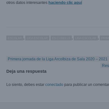
otros datos interesantes
haciendo clic aquí
,
,
,
ESCOLAR
LIGA ESCOLAR
ES CUBELLS
LIGA ESCOLAR
PRIM
Navegación
Primera jornada de la Liga ArcoIbiza de Sala 2020 – 2021
de
Res
entradas
Deja una respuesta
Lo siento, debes estar
conectado
para publicar un comentar