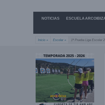
Saltar
UNIÓN, PASIÓN, PRECISIÓN
al
ARCOIBIZA
Saltar
contenido
NOTICIAS
ESCUELA ARCOIBIZ
al
contenido
Inicio
»
Escolar
»
1ª Prueba Liga Escolar 